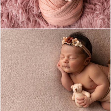
35
0
48
0