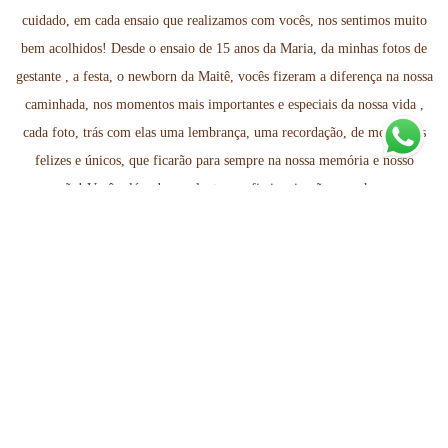
cuidado, em cada ensaio que realizamos com vocês, nos sentimos muito
bem acolhidos! Desde o ensaio de 15 anos da Maria, da minhas fotos de
gestante , a festa, o newborn da Maitê, vocês fizeram a diferença na nossa
caminhada, nos momentos mais importantes e especiais da nossa vida ,
cada foto, trás com elas uma lembrança, uma recordação, de momentos
felizes e únicos, que ficarão para sempre na nossa memória e nosso
coração! Vocês além de excelentes profissionais, são seres humanos
incríveis! Somente gratidão por tudo.
LARISSA GALVAN
SELOS