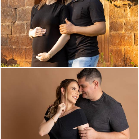
548
31