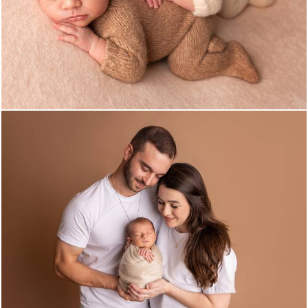
634
0
624
0