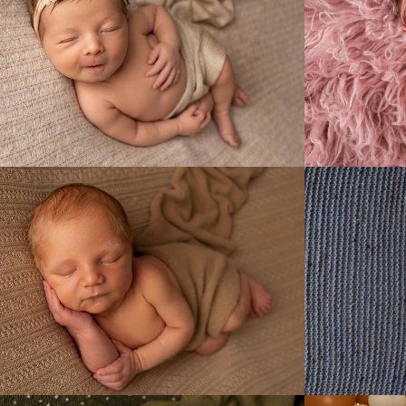
16
0
12
0