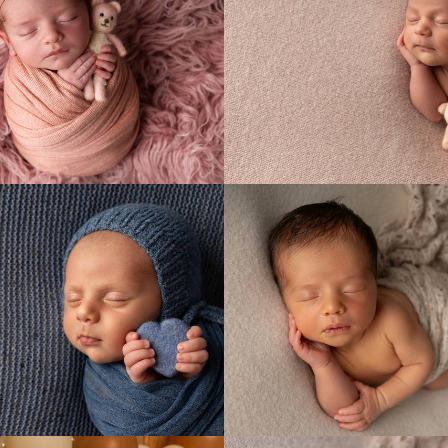
35
0
48
87
0
85