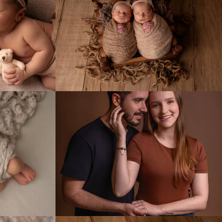
0
63
0
0
71
0